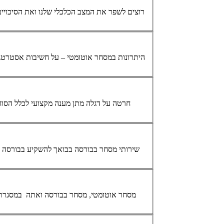
... רוצים לשפר את המצב הכלכלי שלנו ואת הסיכוי
היתרונות ב
מסחר
אוטומטי
– על חשיבות אסטרטג
חברת GO4IT חרטה על דגלה מתן מענה מקצועי ל
שירותי
מסחר
בבורסה בבואך להשקיע בבורסה בישראל אתה צריך לדעת כי כדי להעלות את הסיכוי שלך להשיג רווחים לאורך זמן, חלה עליך חובה לדאוג להשיג שירותי
מסחר
אוטומטי
,
מסחר
בבורסה ואתה במסגרת מאמר זה נעמוד על חשיבות השקעה בעצמך כמבצע