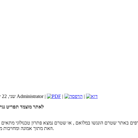
|
|
שני, 22 יוני 2020 14:49 | עדכון אחרון ב-שלישי, 30 נובמבר 1999 02:00 | נכתב ע"י Administrator |
לאתר מוצמד תפריט נגיש
 דפים באתר שטרם הונגשו במלואם , או שטרם נמצא פתרון טכנולוגי מתאים
וזאת מתוך אמונה ומחויבות מוסרית לאפשר שימוש באתר לכלל האוכלוסייה לרבות אנשים עם מוגבלויות.